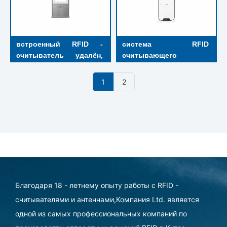
встроенный RFID - 
система RFID 
считыватель удалён, 
считывающего 
библиотека 
устройства 
защищённая дверь 
ультравысокой частоты
1
2
поддержка вкладки UID
Благодаря 18 - летнему опыту работы с RFID -
считывателями и антеннами,Компания Ltd. является
одной из самых профессиональных компаний по