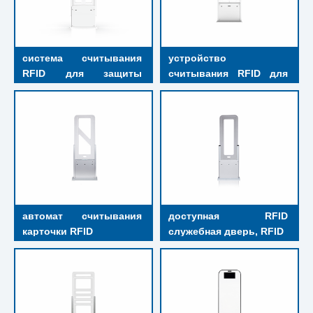
система считывания 
устройство 
RFID для защиты 
считывания RFID для 
библиотеки от краж
проверки 
многоэлементной 
системы управления 
библиотекой RFID
автомат считывания 
доступная RFID 
карточки RFID
служебная дверь, RFID