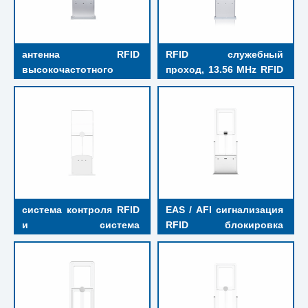
антенна RFID 
RFID служебный 
высокочастотного 
проход, 13.56 MHz RFID 
диапазона, встроенная 
считыватель карт
в устройство 
считывания 13.56MHz 
RFID для систем
система контроля RFID 
EAS / AFI сигнализация 
и система 
RFID блокировка 
сигнализации AFI
карточек, 
используемая для 
прохода в библиотеку 
по ширине 90C