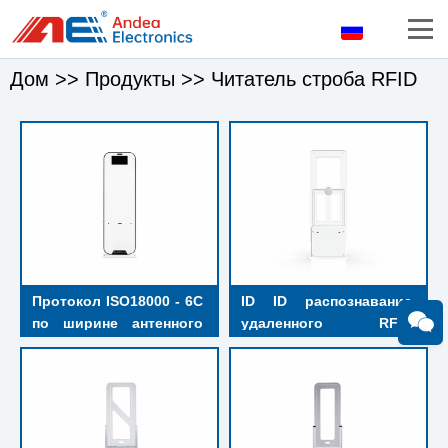
Дом
>>
Продукты
>>
Читатель строба RFID
Протокол ISO18000 - 6C 
ID ID распознавание 
по ширине антенного 
удаленного RFID 
канала 120CM ISO18000 
считывающего 
- 6C
устройства, 25W 
мощность RFID