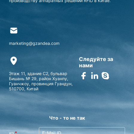
производству аппаратных решений RFID в Китае.
marketing@gzandea.com
Следуйте за
нами
Этаж 11, здание C2, бульвар
Бишань № 29, район Хуанпу,
Гуанчжоу, провинция Гуандун,
510700, Китай
Что - то не так
из
*