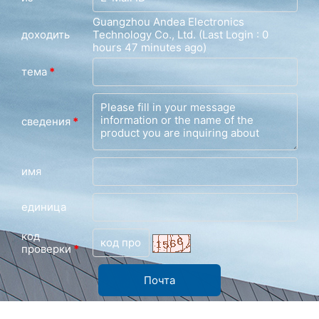
Guangzhou Andea Electronics
доходить
Technology Co., Ltd. (Last Login : 0
hours 47 minutes ago)
тема
*
сведения
*
имя
единица
код
проверки
*