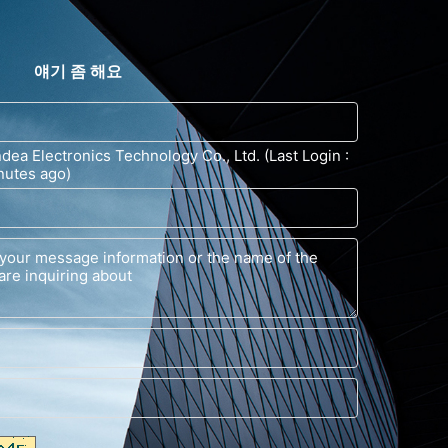
얘기 좀 해요
ea Electronics Technology Co., Ltd. (Last Login :
nutes ago)