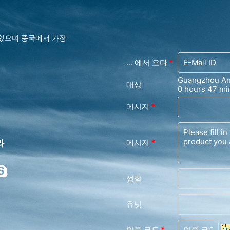
 있으며 중국에서 가장
... 에서 오다
*
Guangzhou And
대상
0 hours 47 mi
메시지
*
와
메시지
*
성함
유닛
인증 코드
*